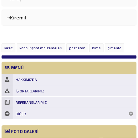
Kiremit
kireç
kaba inşaat malzemeleri
gazbeton
bims
çimento
MENÜ
HAKKIMIZDA
İŞ ORTAKLARIMIZ
REFERANSLARIMIZ
DIĞER
FOTO GALERİ