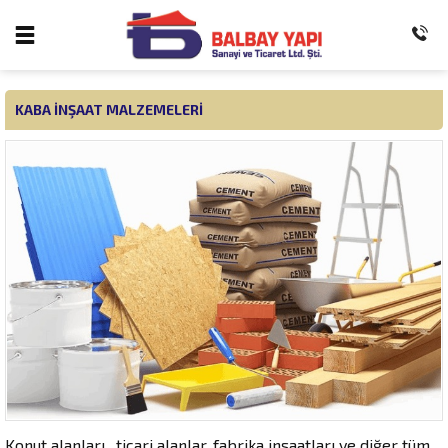
KABA INŞAAT MALZEMELERI
Konut alanları , ticari alanlar, fabrika inşaatları ve diğer tüm